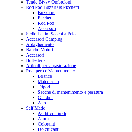
Tende Bivvy Ombreloni
Rod Pod BuzzBars Picchetti
Buzzbars
Picchetti
Rod Pod
Accessori
Sedie Lettini Sacchi a Pelo
Accessori Camping
Abbigliamento
Barche Motori
Accessori
Buffetteria
Articoli per la pasturazione
Recupero e Mantenimento
Bilance
Materassini
Tripod
Sacche di mantenimento e pesatura
Guadini
Altro
Self Made
Additivi liquidi
Aromi
Coloranti
Dolcificanti