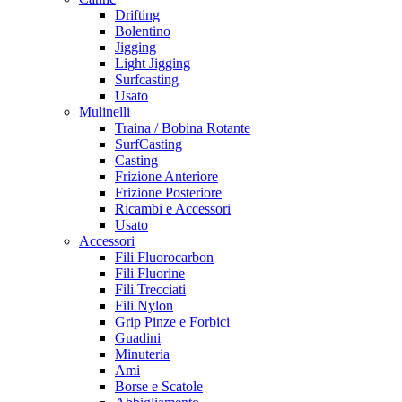
Drifting
Bolentino
Jigging
Light Jigging
Surfcasting
Usato
Mulinelli
Traina / Bobina Rotante
SurfCasting
Casting
Frizione Anteriore
Frizione Posteriore
Ricambi e Accessori
Usato
Accessori
Fili Fluorocarbon
Fili Fluorine
Fili Trecciati
Fili Nylon
Grip Pinze e Forbici
Guadini
Minuteria
Ami
Borse e Scatole