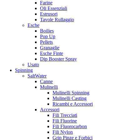
Farine
Oli Essenziali
Estrusori
Tavole Rullaggio
Esche
Boilies
Pop Up
Pellets
Granaglie
Esche Finte
Dip Booster Spray
Usato
Spinning
SaltWater
Canne
Mulinelli
Mulinelli Spinning
Mulinelli Casting
Ricambi e Accessori
Accessori
Fili Trecciati
Fili Fluorine
Fili Fluorocarbon
Fili Nylon
Grip Pinze e Forbici