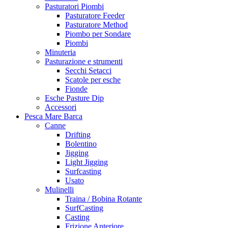
Pasturatori Piombi
Pasturatore Feeder
Pasturatore Method
Piombo per Sondare
Piombi
Minuteria
Pasturazione e strumenti
Secchi Setacci
Scatole per esche
Fionde
Esche Pasture Dip
Accessori
Pesca Mare Barca
Canne
Drifting
Bolentino
Jigging
Light Jigging
Surfcasting
Usato
Mulinelli
Traina / Bobina Rotante
SurfCasting
Casting
Frizione Anteriore