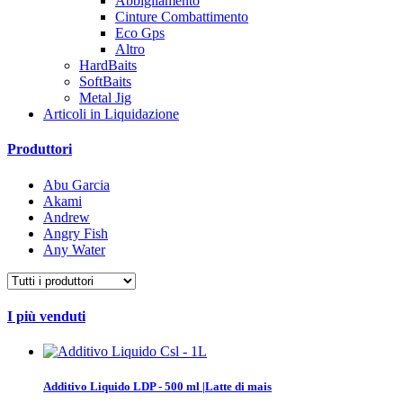
Abbigliamento
Cinture Combattimento
Eco Gps
Altro
HardBaits
SoftBaits
Metal Jig
Articoli in Liquidazione
Produttori
Abu Garcia
Akami
Andrew
Angry Fish
Any Water
I più venduti
Additivo Liquido LDP - 500 ml |Latte di mais