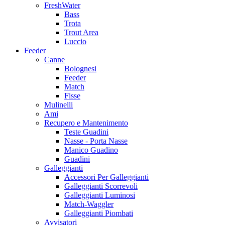
FreshWater
Bass
Trota
Trout Area
Luccio
Feeder
Canne
Bolognesi
Feeder
Match
Fisse
Mulinelli
Ami
Recupero e Mantenimento
Teste Guadini
Nasse - Porta Nasse
Manico Guadino
Guadini
Galleggianti
Accessori Per Galleggianti
Galleggianti Scorrevoli
Galleggianti Luminosi
Match-Waggler
Galleggianti Piombati
Avvisatori