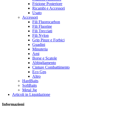
Frizione Posteriore
Ricambi e Accessori
Usato
Accessori
Fili Fluorocarbon
Fili Fluorine
Fili Trecciati
Fili Nylon
Grip Pinze e Forbici
Guadini
Minuteria
Ami
Borse e Scatole
Abbigliamento
Cinture Combattimento
Eco Gps
Altro
HardBaits
SoftBaits
Metal Jig
Articoli in Liquidazione
Informazioni