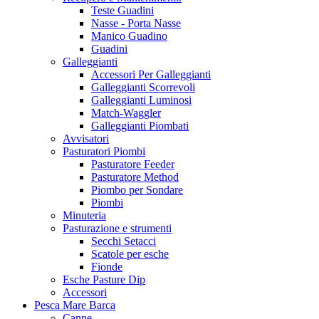
Teste Guadini
Nasse - Porta Nasse
Manico Guadino
Guadini
Galleggianti
Accessori Per Galleggianti
Galleggianti Scorrevoli
Galleggianti Luminosi
Match-Waggler
Galleggianti Piombati
Avvisatori
Pasturatori Piombi
Pasturatore Feeder
Pasturatore Method
Piombo per Sondare
Piombi
Minuteria
Pasturazione e strumenti
Secchi Setacci
Scatole per esche
Fionde
Esche Pasture Dip
Accessori
Pesca Mare Barca
Canne