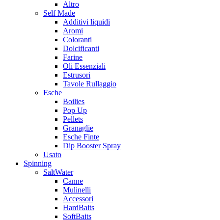
Altro
Self Made
Additivi liquidi
Aromi
Coloranti
Dolcificanti
Farine
Oli Essenziali
Estrusori
Tavole Rullaggio
Esche
Boilies
Pop Up
Pellets
Granaglie
Esche Finte
Dip Booster Spray
Usato
Spinning
SaltWater
Canne
Mulinelli
Accessori
HardBaits
SoftBaits