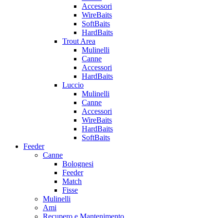
Accessori
WireBaits
SoftBaits
HardBaits
Trout Area
Mulinelli
Canne
Accessori
HardBaits
Luccio
Mulinelli
Canne
Accessori
WireBaits
HardBaits
SoftBaits
Feeder
Canne
Bolognesi
Feeder
Match
Fisse
Mulinelli
Ami
Recupero e Mantenimento