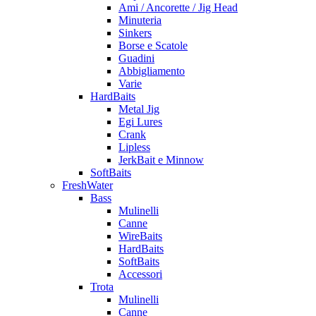
Ami / Ancorette / Jig Head
Minuteria
Sinkers
Borse e Scatole
Guadini
Abbigliamento
Varie
HardBaits
Metal Jig
Egi Lures
Crank
Lipless
JerkBait e Minnow
SoftBaits
FreshWater
Bass
Mulinelli
Canne
WireBaits
HardBaits
SoftBaits
Accessori
Trota
Mulinelli
Canne