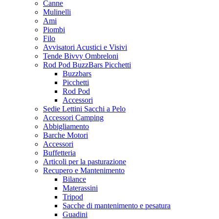
Canne
Mulinelli
Ami
Piombi
Filo
Avvisatori Acustici e Visivi
Tende Bivvy Ombreloni
Rod Pod BuzzBars Picchetti
Buzzbars
Picchetti
Rod Pod
Accessori
Sedie Lettini Sacchi a Pelo
Accessori Camping
Abbigliamento
Barche Motori
Accessori
Buffetteria
Articoli per la pasturazione
Recupero e Mantenimento
Bilance
Materassini
Tripod
Sacche di mantenimento e pesatura
Guadini