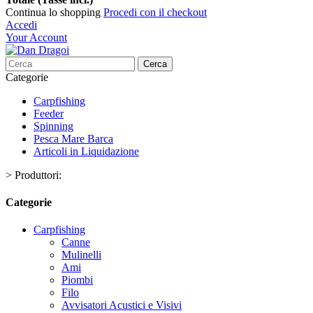
Continua lo shopping
Procedi con il checkout
Accedi
Your Account
Cerca
Categorie
Carpfishing
Feeder
Spinning
Pesca Mare Barca
Articoli in Liquidazione
>
Produttori:
Categorie
Carpfishing
Canne
Mulinelli
Ami
Piombi
Filo
Avvisatori Acustici e Visivi