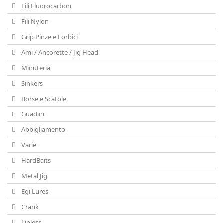
Fili Fluorocarbon
Fili Nylon
Grip Pinze e Forbici
Ami / Ancorette / Jig Head
Minuteria
Sinkers
Borse e Scatole
Guadini
Abbigliamento
Varie
HardBaits
Metal Jig
Egi Lures
Crank
Lipless