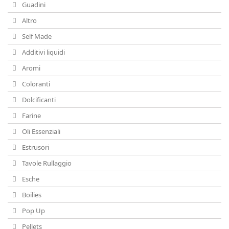
Guadini
Altro
Self Made
Additivi liquidi
Aromi
Coloranti
Dolcificanti
Farine
Oli Essenziali
Estrusori
Tavole Rullaggio
Esche
Boilies
Pop Up
Pellets