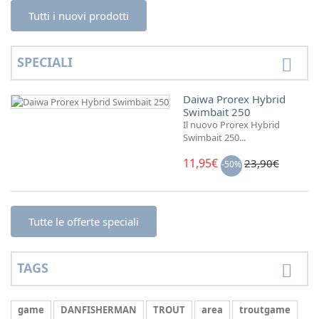
Tutti i nuovi prodotti
SPECIALI
Daiwa Prorex Hybrid
Swimbait 250
Il nuovo Prorex Hybrid
Swimbait 250...
11,95€
23,90€
-50%
Tutte le offerte speciali
TAGS
game
DANFISHERMAN
TROUT
area
troutgame