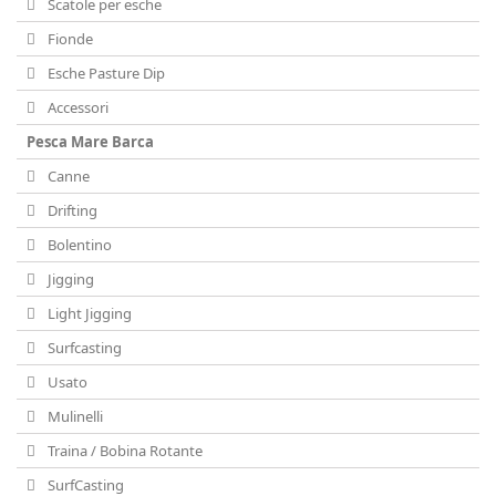
Scatole per esche
Fionde
Esche Pasture Dip
Accessori
Pesca Mare Barca
Canne
Drifting
Bolentino
Jigging
Light Jigging
Surfcasting
Usato
Mulinelli
Traina / Bobina Rotante
SurfCasting