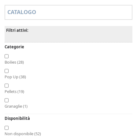
CATALOGO
Filtri attivi:
Categorie
Boilies
(28)
Pop Up
(38)
Pellets
(19)
Granaglie
(1)
Disponibilità
Esche Finte
(7)
Non disponibile
(52)
Dip Booster Spray
(32)