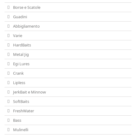
Borse e Scatole
Guadini
Abbigliamento
Varie
HardBaits
Metal Jig
Egi Lures
Crank
Lipless
JerkBait e Minnow
SoftBaits
FreshWater
Bass
Mulinelli