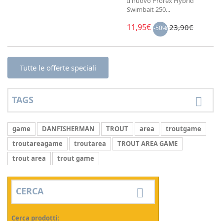
Il nuovo Prorex Hybrid
Swimbait 250...
11,95€
23,90€
-50%
Tutte le offerte speciali
TAGS
game
DANFISHERMAN
TROUT
area
troutgame
troutareagame
troutarea
TROUT AREA GAME
trout area
trout game
CERCA
Cerca prodotti: