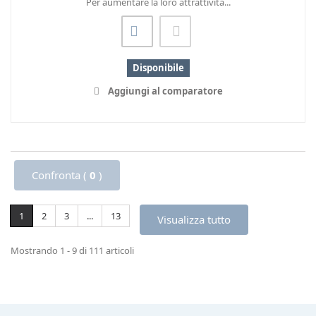
Per aumentare la loro attrattività...
Disponibile
Aggiungi al comparatore
Confronta (
0
)
1
2
3
...
13
Visualizza tutto
Mostrando 1 - 9 di 111 articoli