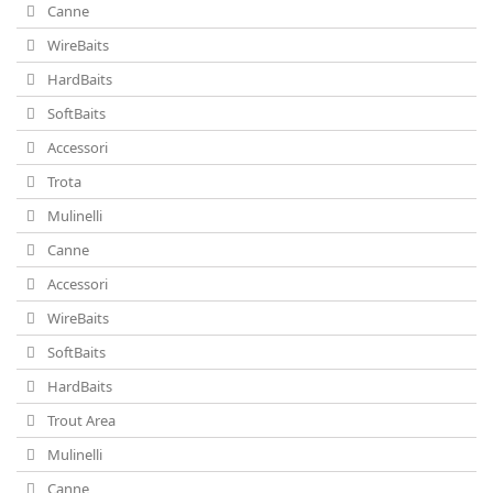
Canne
WireBaits
HardBaits
SoftBaits
Accessori
Trota
Mulinelli
Canne
Accessori
WireBaits
SoftBaits
HardBaits
Trout Area
Mulinelli
Canne