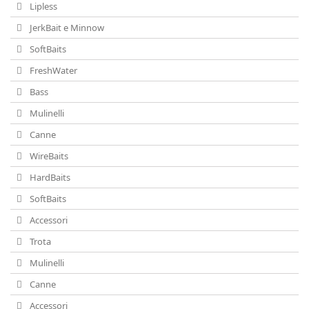
Lipless
JerkBait e Minnow
SoftBaits
FreshWater
Bass
Mulinelli
Canne
WireBaits
HardBaits
SoftBaits
Accessori
Trota
Mulinelli
Canne
Accessori