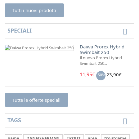
Tutti i nuovi prodotti
SPECIALI
Daiwa Prorex Hybrid
Swimbait 250
Il nuovo Prorex Hybrid
Swimbait 250...
11,95€
23,90€
-50%
Tutte le offerte speciali
TAGS
game
DANFISHERMAN
TROUT
area
troutgame