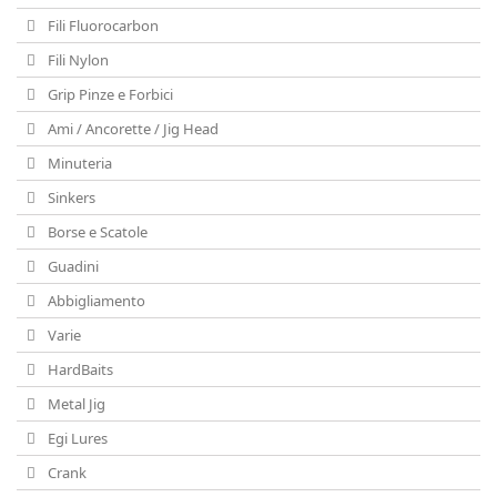
Fili Fluorocarbon
Fili Nylon
Grip Pinze e Forbici
Ami / Ancorette / Jig Head
Minuteria
Sinkers
Borse e Scatole
Guadini
Abbigliamento
Varie
HardBaits
Metal Jig
Egi Lures
Crank