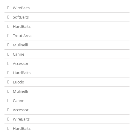
WireBaits
SoftBaits
HardBaits
Trout Area
Mulinelli
Canne
Accessori
HardBaits
Luccio
Mulinelli
Canne
Accessori
WireBaits
HardBaits