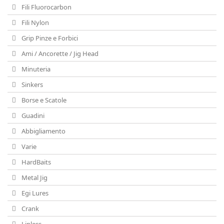
Fili Fluorocarbon
Fili Nylon
Grip Pinze e Forbici
Ami / Ancorette / Jig Head
Minuteria
Sinkers
Borse e Scatole
Guadini
Abbigliamento
Varie
HardBaits
Metal Jig
Egi Lures
Crank