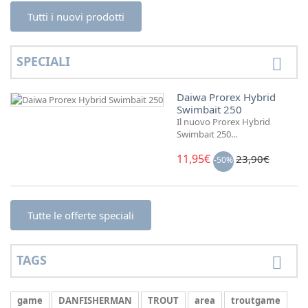
Tutti i nuovi prodotti
SPECIALI
Daiwa Prorex Hybrid
Swimbait 250
Il nuovo Prorex Hybrid
Swimbait 250...
11,95€
23,90€
-50%
Tutte le offerte speciali
TAGS
game
DANFISHERMAN
TROUT
area
troutgame