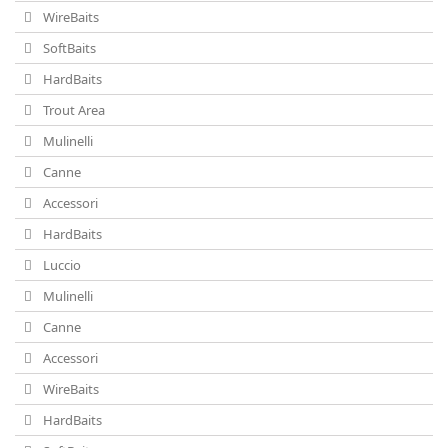
WireBaits
SoftBaits
HardBaits
Trout Area
Mulinelli
Canne
Accessori
HardBaits
Luccio
Mulinelli
Canne
Accessori
WireBaits
HardBaits