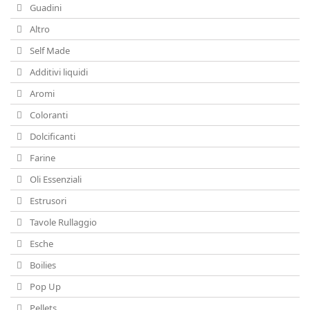
Guadini
Altro
Self Made
Additivi liquidi
Aromi
Coloranti
Dolcificanti
Farine
Oli Essenziali
Estrusori
Tavole Rullaggio
Esche
Boilies
Pop Up
Pellets