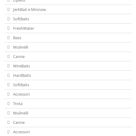
Lipless
JerkBait e Minnow
SoftBaits
FreshWater
Bass
Mulinelli
Canne
WireBaits
HardBaits
SoftBaits
Accessori
Trota
Mulinelli
Canne
Accessori