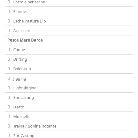
Scatole per esche
Fionde
Esche Pasture Dip
Accessori
Pesca Mare Barca
Canne
Drifting
Bolentino
Jigging
Light Jigging
Surfcasting
Usato
Mulinelli
Traina / Bobina Rotante
SurfCasting