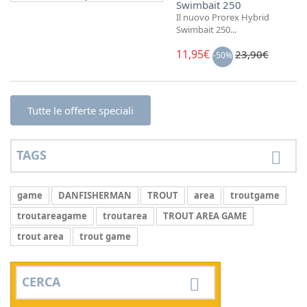
Swimbait 250
Il nuovo Prorex Hybrid
Swimbait 250...
11,95€
23,90€
-50%
Tutte le offerte speciali
TAGS
game
DANFISHERMAN
TROUT
area
troutgame
troutareagame
troutarea
TROUT AREA GAME
trout area
trout game
CERCA