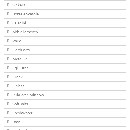
Sinkers
Borse e Scatole
Guadini
Abbigliamento
Varie
HardBaits
Metal Jig
Egi Lures
Crank
Lipless
JerkBait e Minnow
SoftBaits
FreshWater
Bass