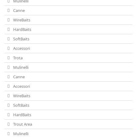
Mulinelli
Canne
WireBaits
HardBaits
SoftBaits
Accessori
Trota
Mulinelli
Canne
Accessori
WireBaits
SoftBaits
HardBaits
Trout Area
Mulinelli