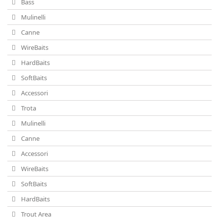
Bass
Mulinelli
Canne
WireBaits
HardBaits
SoftBaits
Accessori
Trota
Mulinelli
Canne
Accessori
WireBaits
SoftBaits
HardBaits
Trout Area