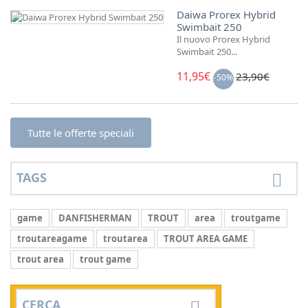
Daiwa Prorex Hybrid
Swimbait 250
Il nuovo Prorex Hybrid
Swimbait 250...
11,95€
23,90€
-50%
Tutte le offerte speciali
TAGS
game
DANFISHERMAN
TROUT
area
troutgame
troutareagame
troutarea
TROUT AREA GAME
trout area
trout game
CERCA