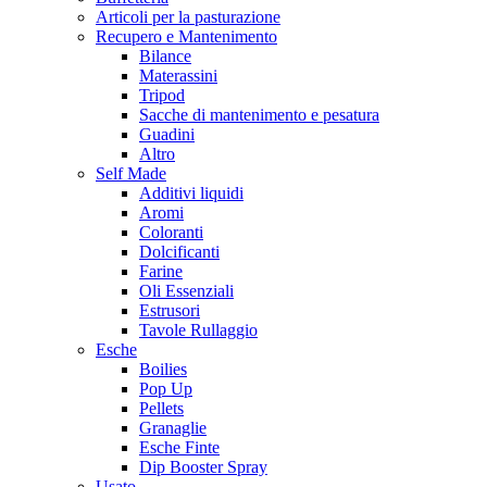
Articoli per la pasturazione
Recupero e Mantenimento
Bilance
Materassini
Tripod
Sacche di mantenimento e pesatura
Guadini
Altro
Self Made
Additivi liquidi
Aromi
Coloranti
Dolcificanti
Farine
Oli Essenziali
Estrusori
Tavole Rullaggio
Esche
Boilies
Pop Up
Pellets
Granaglie
Esche Finte
Dip Booster Spray
Usato