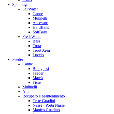
Spinning
SaltWater
Canne
Mulinelli
Accessori
HardBaits
SoftBaits
FreshWater
Bass
Trota
Trout Area
Luccio
Feeder
Canne
Bolognesi
Feeder
Match
Fisse
Mulinelli
Ami
Recupero e Mantenimento
Teste Guadini
Nasse - Porta Nasse
Manico Guadino