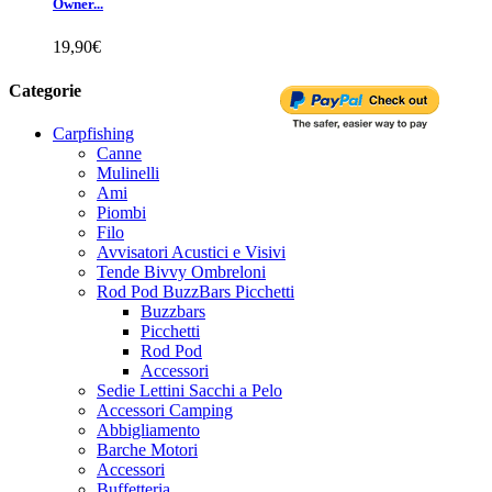
Owner...
19,90€
Categorie
Carpfishing
Canne
Mulinelli
Ami
Piombi
Filo
Avvisatori Acustici e Visivi
Tende Bivvy Ombreloni
Rod Pod BuzzBars Picchetti
Buzzbars
Picchetti
Rod Pod
Accessori
Sedie Lettini Sacchi a Pelo
Accessori Camping
Abbigliamento
Barche Motori
Accessori
Buffetteria