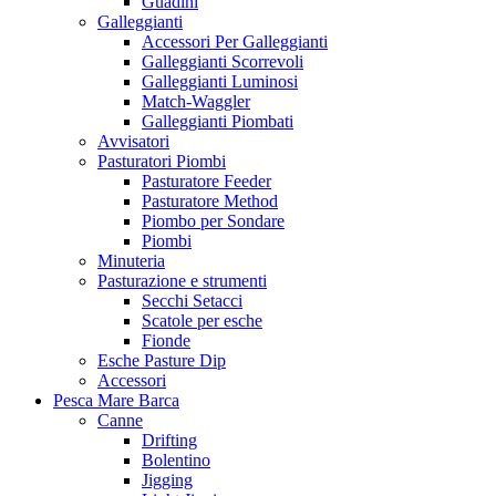
Guadini
Galleggianti
Accessori Per Galleggianti
Galleggianti Scorrevoli
Galleggianti Luminosi
Match-Waggler
Galleggianti Piombati
Avvisatori
Pasturatori Piombi
Pasturatore Feeder
Pasturatore Method
Piombo per Sondare
Piombi
Minuteria
Pasturazione e strumenti
Secchi Setacci
Scatole per esche
Fionde
Esche Pasture Dip
Accessori
Pesca Mare Barca
Canne
Drifting
Bolentino
Jigging