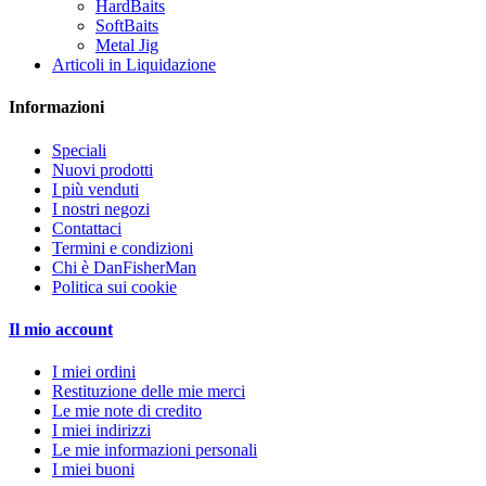
HardBaits
SoftBaits
Metal Jig
Articoli in Liquidazione
Informazioni
Speciali
Nuovi prodotti
I più venduti
I nostri negozi
Contattaci
Termini e condizioni
Chi è DanFisherMan
Politica sui cookie
Il mio account
I miei ordini
Restituzione delle mie merci
Le mie note di credito
I miei indirizzi
Le mie informazioni personali
I miei buoni