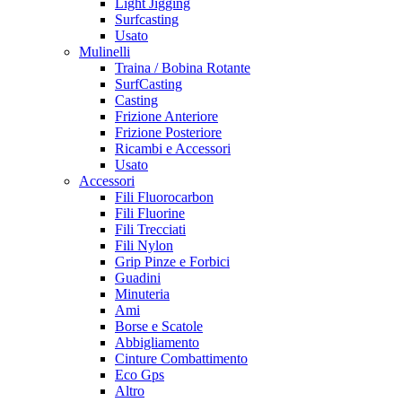
Light Jigging
Surfcasting
Usato
Mulinelli
Traina / Bobina Rotante
SurfCasting
Casting
Frizione Anteriore
Frizione Posteriore
Ricambi e Accessori
Usato
Accessori
Fili Fluorocarbon
Fili Fluorine
Fili Trecciati
Fili Nylon
Grip Pinze e Forbici
Guadini
Minuteria
Ami
Borse e Scatole
Abbigliamento
Cinture Combattimento
Eco Gps
Altro